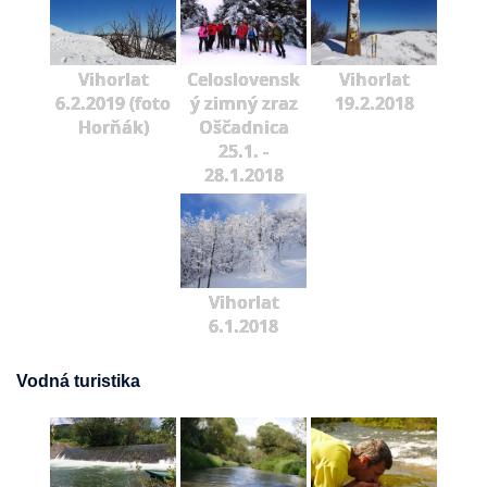
Vihorlat
Celoslovensk
Vihorlat
6.2.2019 (foto
ý zimný zraz
19.2.2018
Horňák)
Oščadnica
25.1. -
28.1.2018
Vihorlat
6.1.2018
Vodná turistika