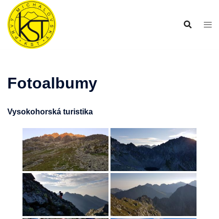
Preskočiť
na
obsah
Fotoalbumy
Vysokohorská turistika