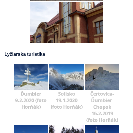
Lyžiarska turistika
Ďumbier
Solisko
Čertovica-
9.2.2020 (foto
19.1.2020
Ďumbier-
Horňák)
(foto Horňák)
Chopok
16.2.2019
(foto Horňák)