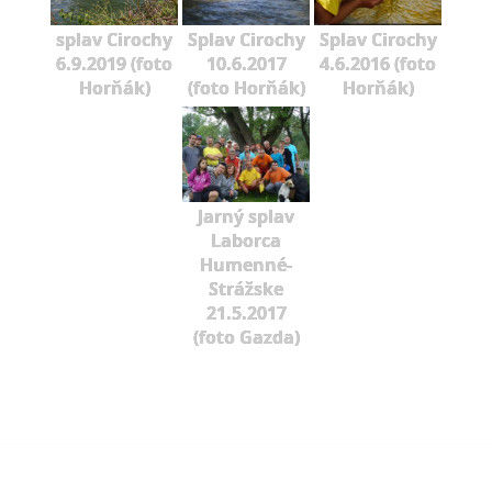
splav Cirochy
Splav Cirochy
Splav Cirochy
6.9.2019 (foto
10.6.2017
4.6.2016 (foto
Horňák)
(foto Horňák)
Horňák)
Jarný splav
Laborca
Humenné-
Strážske
21.5.2017
(foto Gazda)