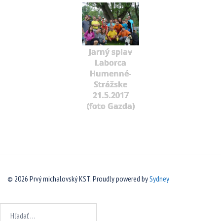
Jarný splav
Laborca
Humenné-
Strážske
21.5.2017
(foto Gazda)
© 2026 Prvý michalovský KST. Proudly powered by
Sydney
Hľadať: