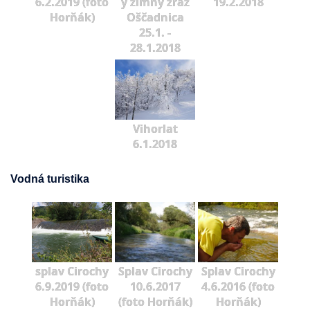
6.2.2019 (foto
ý zimný zraz
19.2.2018
Horňák)
Oščadnica
25.1. -
28.1.2018
Vihorlat
6.1.2018
Vodná turistika
splav Cirochy
Splav Cirochy
Splav Cirochy
6.9.2019 (foto
10.6.2017
4.6.2016 (foto
Horňák)
(foto Horňák)
Horňák)