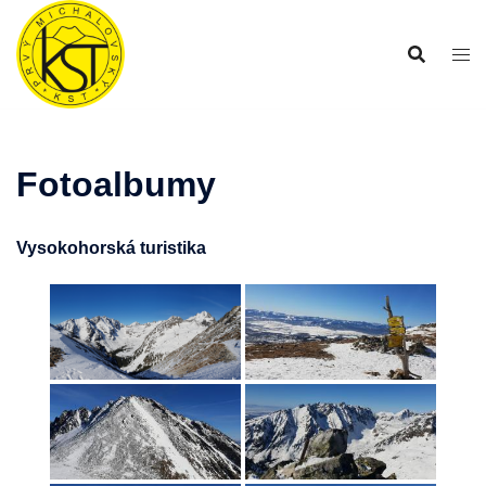
Preskočiť
na
obsah
Fotoalbumy
Vysokohorská turistika