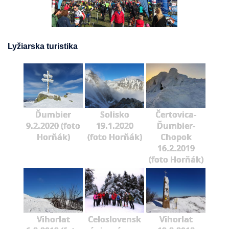
Lyžiarska turistika
Ďumbier
Solisko
Čertovica-
9.2.2020 (foto
19.1.2020
Ďumbier-
Horňák)
(foto Horňák)
Chopok
16.2.2019
(foto Horňák)
Vihorlat
Celoslovensk
Vihorlat