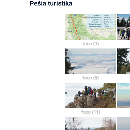
Pešia turistika
foto (1)
foto (6)
foto (11)