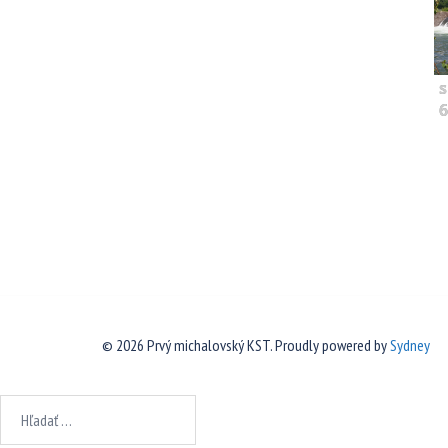
s
6
© 2026 Prvý michalovský KST. Proudly powered by
Sydney
Hľadať: