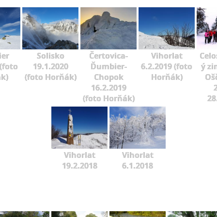
er
Solisko
Čertovica-
Vihorlat
Celo
(foto
19.1.2020
Ďumbier-
6.2.2019 (foto
ý zi
k)
(foto Horňák)
Chopok
Horňák)
Oš
16.2.2019
2
(foto Horňák)
28
Vihorlat
Vihorlat
19.2.2018
6.1.2018