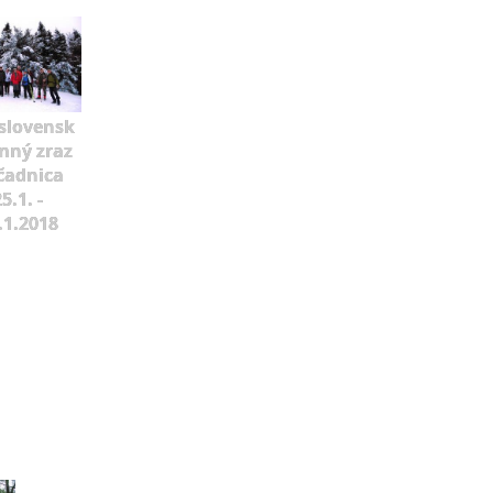
slovensk
mný zraz
čadnica
5.1. -
.1.2018