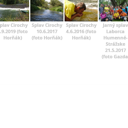
plav Cirochy
Splav Cirochy
Splav Cirochy
Jarný splav
.9.2019 (foto
10.6.2017
4.6.2016 (foto
Laborca
Horňák)
(foto Horňák)
Horňák)
Humenné-
Strážske
21.5.2017
(foto Gazda