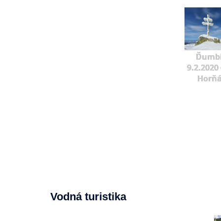
Ďumbi
9.2.2020 
Horňá
Vodná turistika