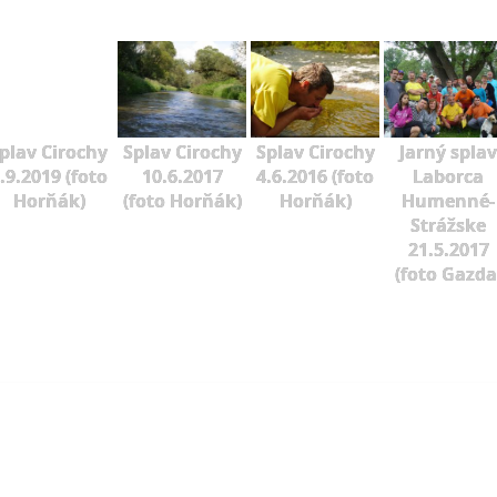
plav Cirochy
Splav Cirochy
Splav Cirochy
Jarný splav
.9.2019 (foto
10.6.2017
4.6.2016 (foto
Laborca
Horňák)
(foto Horňák)
Horňák)
Humenné-
Strážske
21.5.2017
(foto Gazda