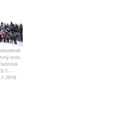
slovensk
mný zraz
čadnica
5.1. -
.1.2018