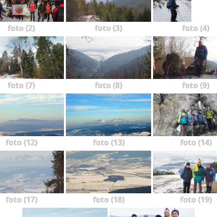
foto (2)
foto (3)
foto (4)
foto (7)
foto (8)
foto (9)
foto (12)
foto (13)
foto (14)
foto (17)
foto (18)
foto (19)