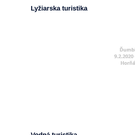
Lyžiarska turistika
Ďumbi
9.2.2020 
Horňá
Vodná turistika