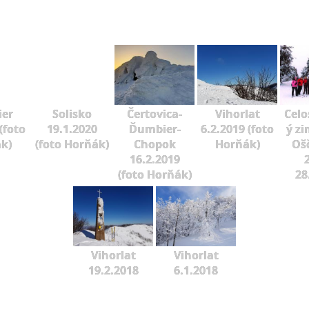
er
Solisko
Čertovica-
Vihorlat
Celo
(foto
19.1.2020
Ďumbier-
6.2.2019 (foto
ý zi
k)
(foto Horňák)
Chopok
Horňák)
Oš
16.2.2019
2
(foto Horňák)
28
Vihorlat
Vihorlat
19.2.2018
6.1.2018