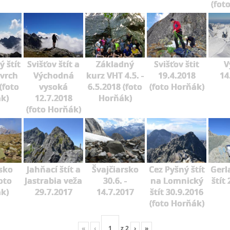
(fot
 štít
Svišťov štít a
Základný
Svišťov štit
V
 vrch
Východná
kurz VHT 4.5. -
19.4.2018
14
(foto
vysoká
6.5.2018 (foto
(foto Horňák)
k)
12.7.2018
Horňák)
(foto Horňák)
sko
Jahňací štít a
Švajčiarsko
Cez Pyšný štít
Gerl
oto
Jastrabia veža
30.6. -
na Lomnický
štít
k)
29.7.2017
14.7.2017
štít 30.9.2016
(foto Horňák)
«
‹
z
2
›
»