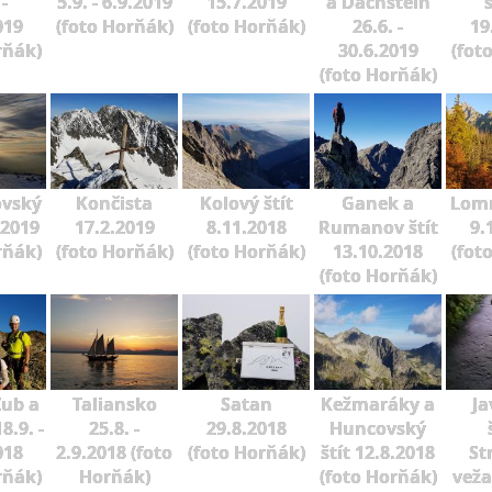
 -
5.9. - 6.9.2019
15.7.2019
a Dachstein
019
(foto Horňák)
(foto Horňák)
26.6. -
19
rňák)
30.6.2019
(fot
(foto Horňák)
ovský
Končista
Kolový štít
Ganek a
Lomn
.2019
17.2.2019
8.11.2018
Rumanov štít
9.
rňák)
(foto Horňák)
(foto Horňák)
13.10.2018
(fot
(foto Horňák)
Zub a
Taliansko
Satan
Kežmaráky a
Ja
8.9. -
25.8. -
29.8.2018
Huncovský
018
2.9.2018 (foto
(foto Horňák)
štít 12.8.2018
St
rňák)
Horňák)
(foto Horňák)
veža