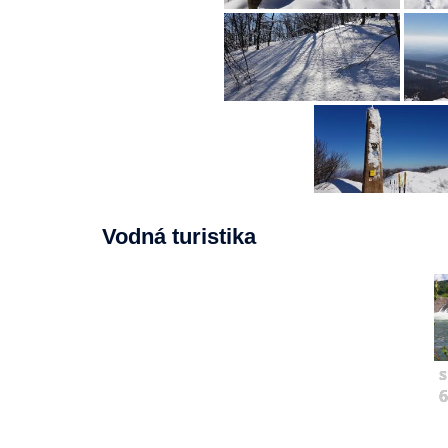
Vodná turistika
s
6