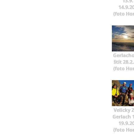
13.9.
14.9.2
(foto Ho
Gerlach
štít 28.2
(foto Ho
Velicky 
Gerlach 1
19.9.2
(foto Ho