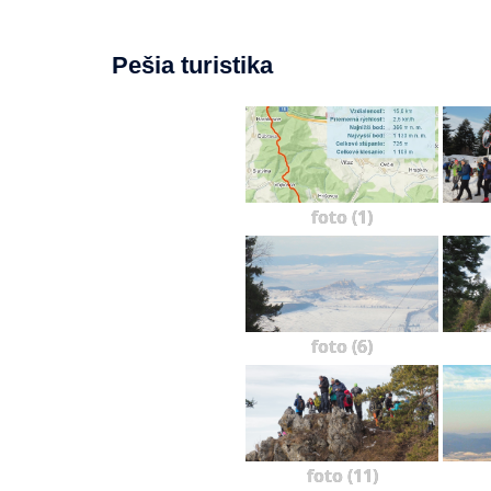
Pešia turistika
foto (1)
foto (6)
foto (11)