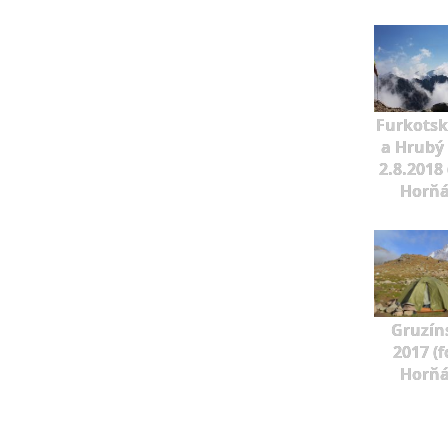
Furkotský
a Hrubý
2.8.2018 
Horňá
Gruzín
2017 (f
Horňá