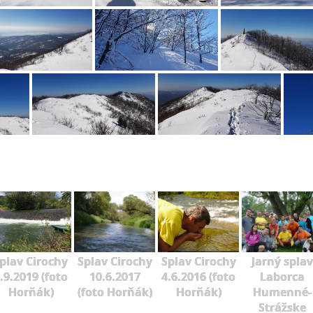
plav Cirochy
Splav Cirochy
Splav Cirochy
Jarný splav
.9.2019 (foto
10.6.2017
4.6.2016 (foto
Laborca
Horňák)
(foto Horňák)
Horňák)
Humenné-
Strážske