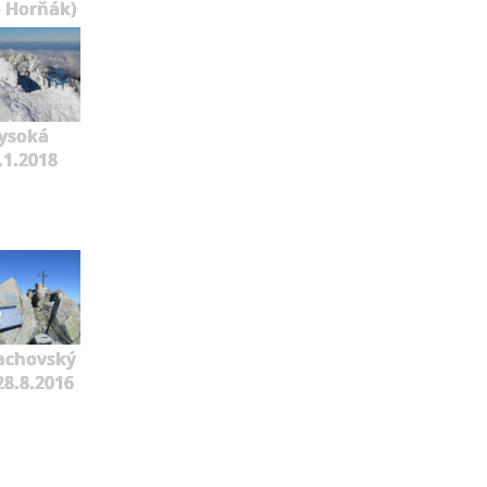
o Horňák)
ysoká
.1.2018
achovský
 28.8.2016