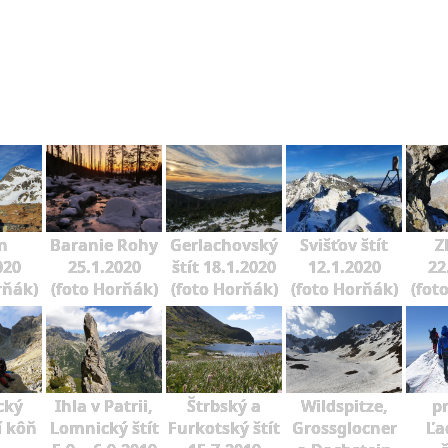
n
Baranie Rohy
Gerlachovský
Svišťov štít
Z
020
25.1.2020
štít 18.1.2020
12.1.2020
22
rňák)
(foto Horňák)
(foto Horňák)
(foto Horňák)
(fot
cký
Ihla v Patrii,
Štrbský a
Wildspitze,
p
í kôň
Lomnický štít
Furkotský štít
Grossglocner
Ľa