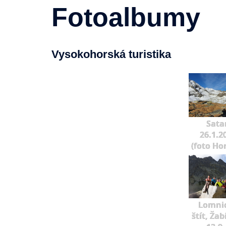
Fotoalbumy
Vysokohorská turistika
Sata
26.1.2
(foto Ho
Lomni
štít, Žab