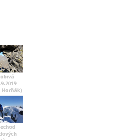
lobivá
.9.2019
o Horňák)
rechod
dových