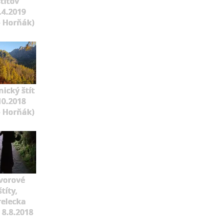
štítov
.4.2019
o Horňák)
ický štít
10.2018
o Horňák)
vorové
štíty,
relecka
 8.8.2018