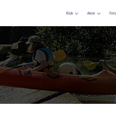
Klub
Akcie
Fot