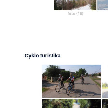
foto (16)
Cyklo turistika