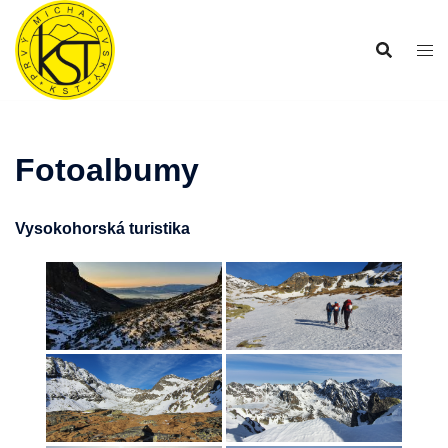
Preskočiť
na
obsah
Fotoalbumy
Vysokohorská turistika