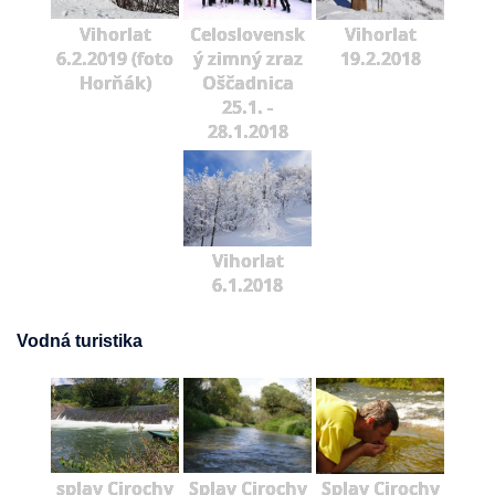
Vihorlat
Celoslovensk
Vihorlat
6.2.2019 (foto
ý zimný zraz
19.2.2018
Horňák)
Oščadnica
25.1. -
28.1.2018
Vihorlat
6.1.2018
Vodná turistika
splav Cirochy
Splav Cirochy
Splav Cirochy