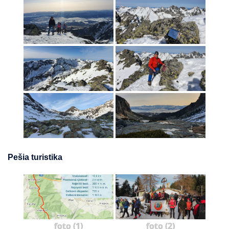
Pešia turistika
foto (1)
foto (2)