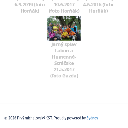
6.9.2019 (foto
10.6.2017
4.6.2016 (foto
Horňák)
(foto Horňák)
Horňák)
Jarný splav
Laborca
Humenné-
Strážske
21.5.2017
(foto Gazda)
© 2026 Prvý michalovský KST. Proudly powered by
Sydney