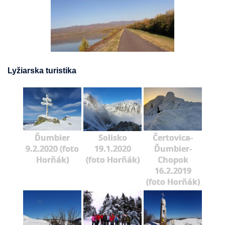
Lyžiarska turistika
Ďumbier
Solisko
Čertovica-
9.2.2020 (foto
19.1.2020
Ďumbier-
Horňák)
(foto Horňák)
Chopok
16.2.2019
(foto Horňák)