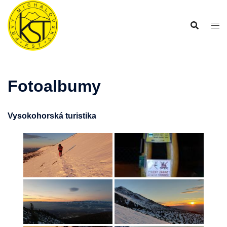
Preskočiť
na
obsah
Fotoalbumy
Vysokohorská turistika