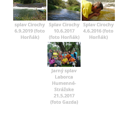
splav Cirochy
Splav Cirochy
Splav Cirochy
6.9.2019 (foto
10.6.2017
4.6.2016 (foto
Horňák)
(foto Horňák)
Horňák)
Jarný splav
Laborca
Humenné-
Strážske
21.5.2017
(foto Gazda)