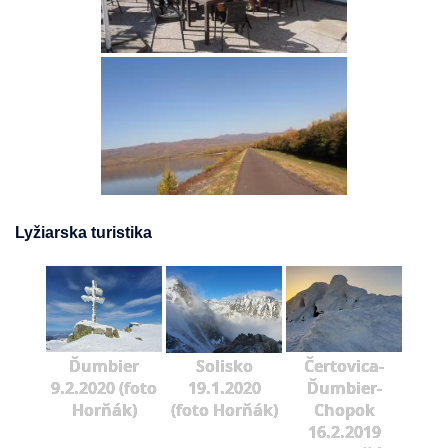
Lyžiarska turistika
Ďumbier
Solisko
Čertovica-
9.2.2020 (foto
19.1.2020
Ďumbier-
Horňák)
(foto Horňák)
Chopok
16.2.2019