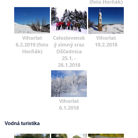
(foto Horňák)
Vihorlat
Celoslovensk
Vihorlat
6.2.2019 (foto
ý zimný zraz
19.2.2018
Horňák)
Oščadnica
25.1. -
28.1.2018
Vihorlat
6.1.2018
Vodná turistika