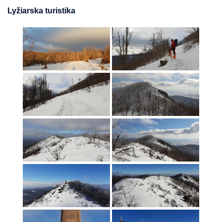
Lyžiarska turistika