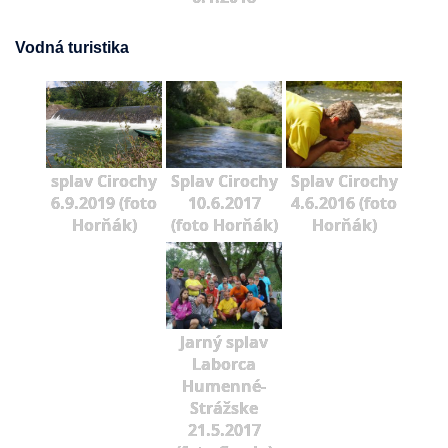
Vodná turistika
splav Cirochy
Splav Cirochy
Splav Cirochy
6.9.2019 (foto
10.6.2017
4.6.2016 (foto
Horňák)
(foto Horňák)
Horňák)
Jarný splav
Laborca
Humenné-
Strážske
21.5.2017