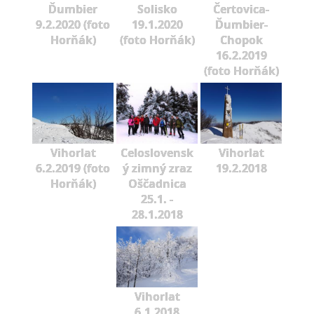
Ďumbier
Solisko
Čertovica-
9.2.2020 (foto
19.1.2020
Ďumbier-
Horňák)
(foto Horňák)
Chopok
16.2.2019
(foto Horňák)
Vihorlat
Celoslovensk
Vihorlat
6.2.2019 (foto
ý zimný zraz
19.2.2018
Horňák)
Oščadnica
25.1. -
28.1.2018
Vihorlat
6.1.2018