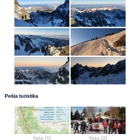
Pešia turistika
foto (1)
foto (2)