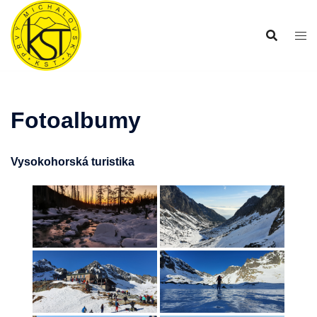
Preskočiť
na
obsah
Fotoalbumy
Vysokohorská turistika