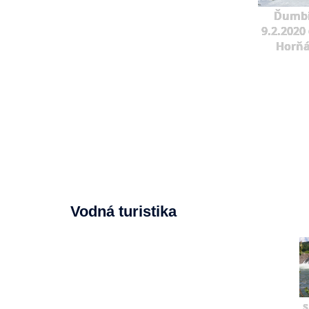
Ďumbi
9.2.2020 
Horňá
Vodná turistika
s