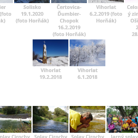
er
Solisko
Čertovica-
Vihorlat
Celo
(foto
19.1.2020
Ďumbier-
6.2.2019 (foto
ý zi
k)
(foto Horňák)
Chopok
Horňák)
Oš
16.2.2019
2
(foto Horňák)
28
Vihorlat
Vihorlat
19.2.2018
6.1.2018
plav Cirochy
Splav Cirochy
Splav Cirochy
Jarný splav