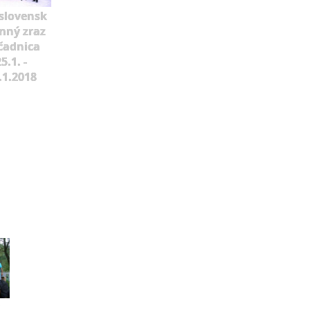
slovensk
mný zraz
čadnica
5.1. -
.1.2018