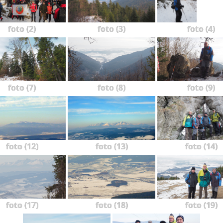
foto (2)
foto (3)
foto (4)
foto (7)
foto (8)
foto (9)
foto (12)
foto (13)
foto (14)
foto (17)
foto (18)
foto (19)