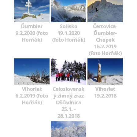
Ďumbier
Solisko
Čertovica-
9.2.2020 (foto
19.1.2020
Ďumbier-
Horňák)
(foto Horňák)
Chopok
16.2.2019
(foto Horňák)
Vihorlat
Celoslovensk
Vihorlat
6.2.2019 (foto
ý zimný zraz
19.2.2018
Horňák)
Oščadnica
25.1. -
28.1.2018