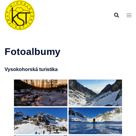
Preskočiť
na
obsah
Fotoalbumy
Vysokohorská turistika