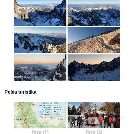
Pešia turistika
foto (1)
foto (2)