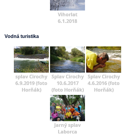
Vihorlat
6.1.2018
Vodná turistika
splav Cirochy
Splav Cirochy
Splav Cirochy
6.9.2019 (foto
10.6.2017
4.6.2016 (foto
Horňák)
(foto Horňák)
Horňák)
Jarný splav
Laborca