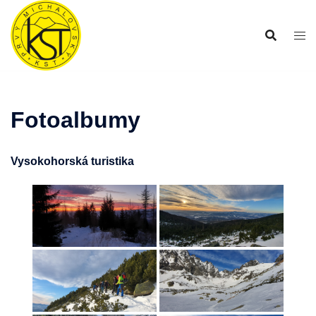
Preskočiť
na
obsah
Fotoalbumy
Vysokohorská turistika