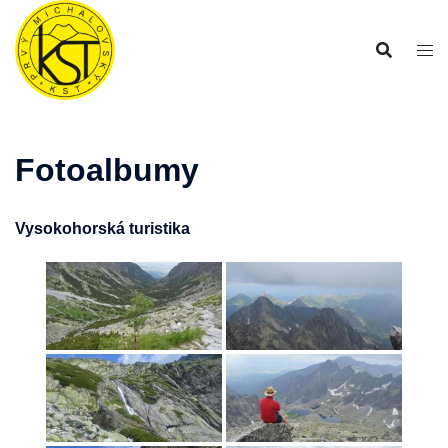
Preskočiť
na
obsah
Fotoalbumy
Vysokohorská turistika