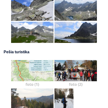
Pešia turistika
foto (1)
foto (2)