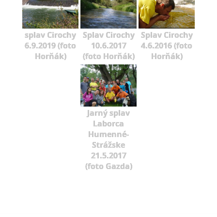
splav Cirochy
Splav Cirochy
Splav Cirochy
6.9.2019 (foto
10.6.2017
4.6.2016 (foto
Horňák)
(foto Horňák)
Horňák)
Jarný splav
Laborca
Humenné-
Strážske
21.5.2017
(foto Gazda)