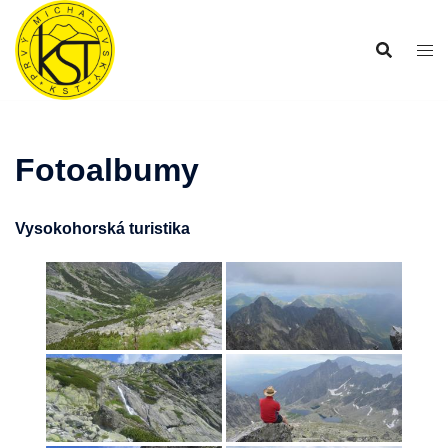
Preskočiť
na
obsah
Fotoalbumy
Vysokohorská turistika