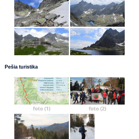
Pešia turistika
foto (1)
foto (2)