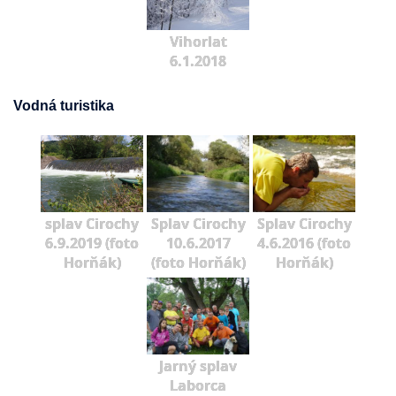
Vihorlat
6.1.2018
Vodná turistika
splav Cirochy
Splav Cirochy
Splav Cirochy
6.9.2019 (foto
10.6.2017
4.6.2016 (foto
Horňák)
(foto Horňák)
Horňák)
Jarný splav
Laborca