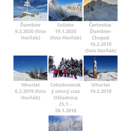
Ďumbier
Solisko
Čertovica-
9.2.2020 (foto
19.1.2020
Ďumbier-
Horňák)
(foto Horňák)
Chopok
16.2.2019
(foto Horňák)
Vihorlat
Celoslovensk
Vihorlat
6.2.2019 (foto
ý zimný zraz
19.2.2018
Horňák)
Oščadnica
25.1. -
28.1.2018