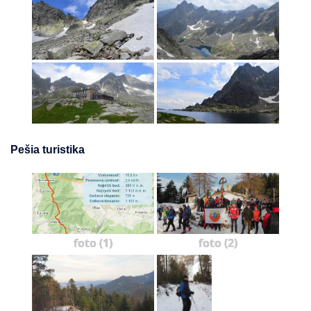
Pešia turistika
foto (1)
foto (2)