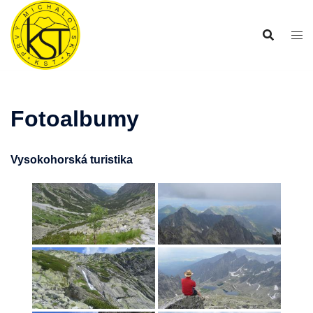
Preskočiť
na
obsah
Fotoalbumy
Vysokohorská turistika