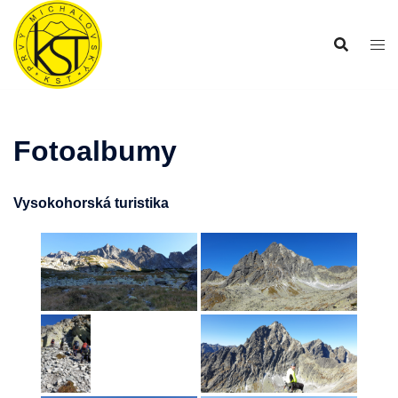
Preskočiť
na
obsah
Fotoalbumy
Vysokohorská turistika