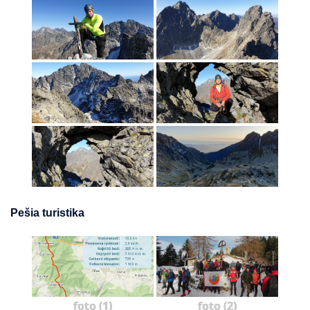
Pešia turistika
foto (1)
foto (2)