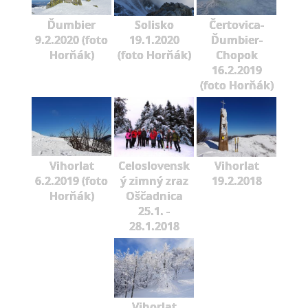
Ďumbier
Solisko
Čertovica-
9.2.2020 (foto
19.1.2020
Ďumbier-
Horňák)
(foto Horňák)
Chopok
16.2.2019
(foto Horňák)
Vihorlat
Celoslovensk
Vihorlat
6.2.2019 (foto
ý zimný zraz
19.2.2018
Horňák)
Oščadnica
25.1. -
28.1.2018
Vihorlat