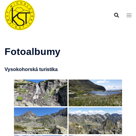
Preskočiť
na
obsah
Fotoalbumy
Vysokohorská turistika