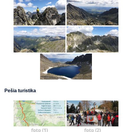
Pešia turistika
foto (1)
foto (2)