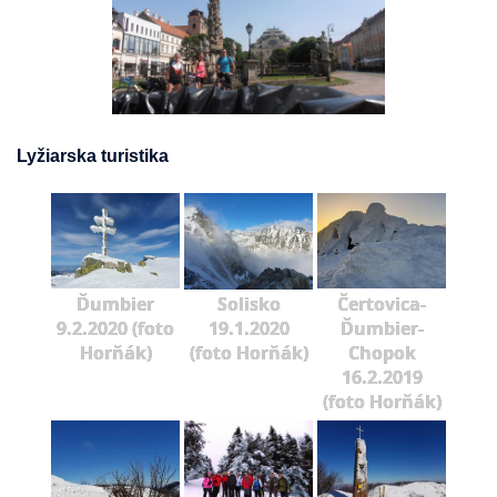
Lyžiarska turistika
Ďumbier
Solisko
Čertovica-
9.2.2020 (foto
19.1.2020
Ďumbier-
Horňák)
(foto Horňák)
Chopok
16.2.2019
(foto Horňák)