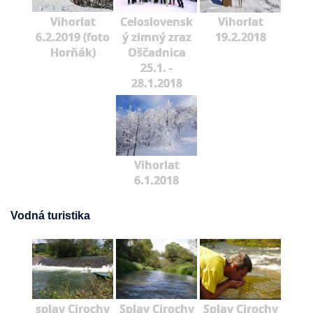
Vihorlat
Celoslovensk
Vihorlat
6.2.2019 (foto
ý zimný zraz
19.2.2018
Horňák)
Oščadnica
25.1. -
28.1.2018
Vihorlat
6.1.2018
Vodná turistika
splav Cirochy
Splav Cirochy
Splav Cirochy