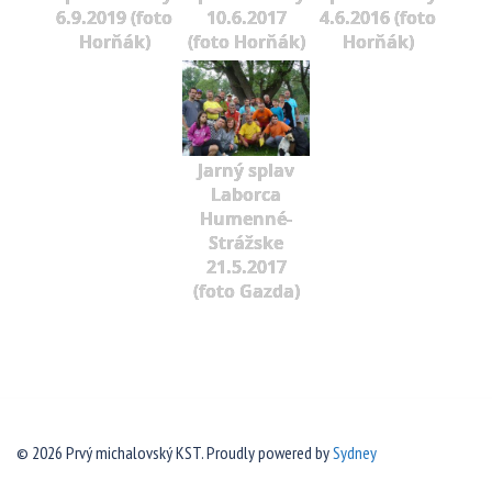
6.9.2019 (foto
10.6.2017
4.6.2016 (foto
Horňák)
(foto Horňák)
Horňák)
Jarný splav
Laborca
Humenné-
Strážske
21.5.2017
(foto Gazda)
© 2026 Prvý michalovský KST. Proudly powered by
Sydney