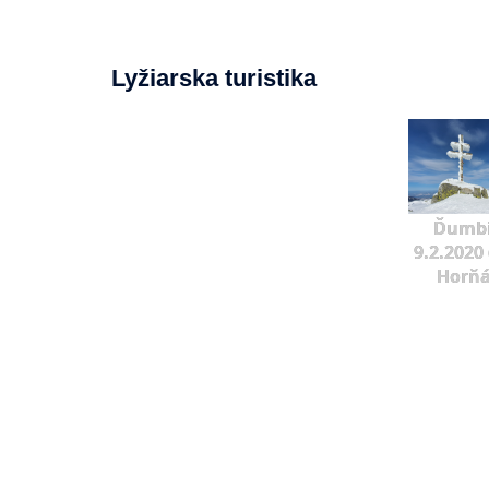
Lyžiarska turistika
Ďumbi
9.2.2020 
Horňá