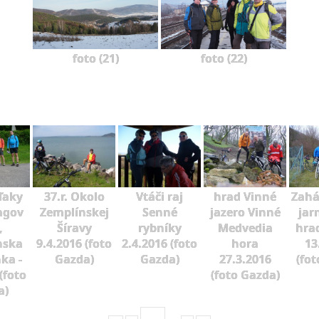
foto (21)
foto (22)
ďaky
37.r. Okolo
Vtáči raj
hrad Vinné
Zahá
agov
Zemplínskej
Senné
jazero Vinné
jar
,
Šíravy
rybníky
Medvedia
hra
nska
9.4.2016 (foto
2.4.2016 (foto
hora
13
ka -
Gazda)
Gazda)
27.3.2016
(fot
(foto
(foto Gazda)
a)