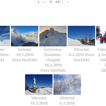
«
‹
z
3
›
»
er
Solisko
Čertovica-
Vihorlat
Celo
(foto
19.1.2020
Ďumbier-
6.2.2019 (foto
ý zi
k)
(foto Horňák)
Chopok
Horňák)
Oš
16.2.2019
2
(foto Horňák)
28
Vihorlat
Vihorlat
19.2.2018
6.1.2018