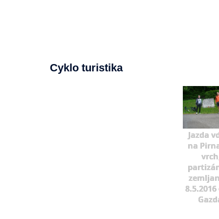
Cyklo turistika
Jazda v
na Pirn
vrch
partizá
zemljan
8.5.2016 
Gazd