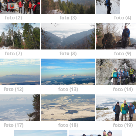
foto (2)
foto (3)
foto (4)
foto (7)
foto (8)
foto (9)
foto (12)
foto (13)
foto (14)
foto (17)
foto (18)
foto (19)