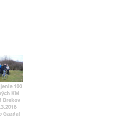
jenie 100
ných KM
d Brekov
.3.2016
o Gazda)