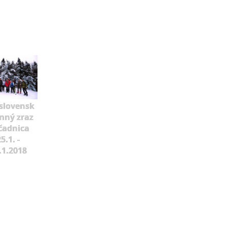
slovensk
mný zraz
čadnica
5.1. -
.1.2018