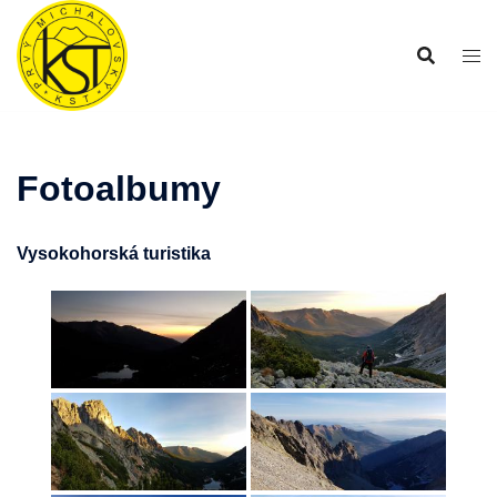
Preskočiť
na
obsah
Fotoalbumy
Vysokohorská turistika