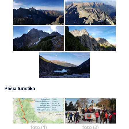
Pešia turistika
foto (1)
foto (2)