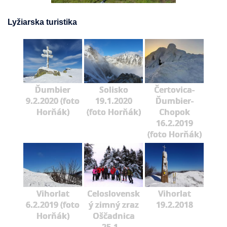
Lyžiarska turistika
Ďumbier
Solisko
Čertovica-
9.2.2020 (foto
19.1.2020
Ďumbier-
Horňák)
(foto Horňák)
Chopok
16.2.2019
(foto Horňák)
Vihorlat
Celoslovensk
Vihorlat
6.2.2019 (foto
ý zimný zraz
19.2.2018
Horňák)
Oščadnica