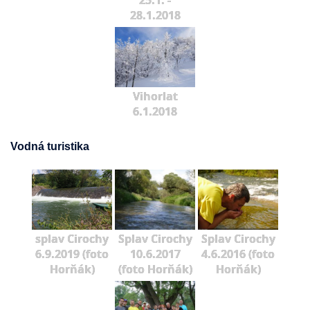
25.1. -
28.1.2018
Vihorlat
6.1.2018
Vodná turistika
splav Cirochy
Splav Cirochy
Splav Cirochy
6.9.2019 (foto
10.6.2017
4.6.2016 (foto
Horňák)
(foto Horňák)
Horňák)