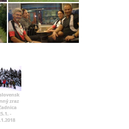
slovensk
mný zraz
čadnica
5.1. -
.1.2018