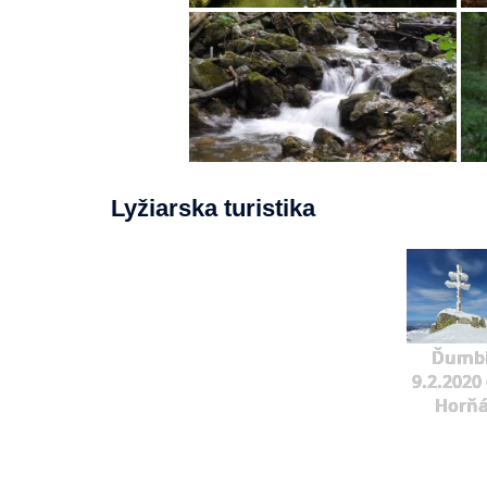
Lyžiarska turistika
Ďumbi
9.2.2020 
Horňá