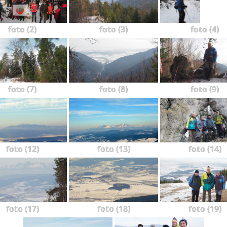
foto (2)
foto (3)
foto (4)
foto (7)
foto (8)
foto (9)
foto (12)
foto (13)
foto (14)
foto (17)
foto (18)
foto (19)