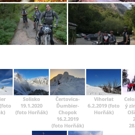
er
Solisko
Čertovica-
Vihorlat
Celo
(foto
19.1.2020
Ďumbier-
6.2.2019 (foto
ý zi
k)
(foto Horňák)
Chopok
Horňák)
Oš
16.2.2019
2
(foto Horňák)
28