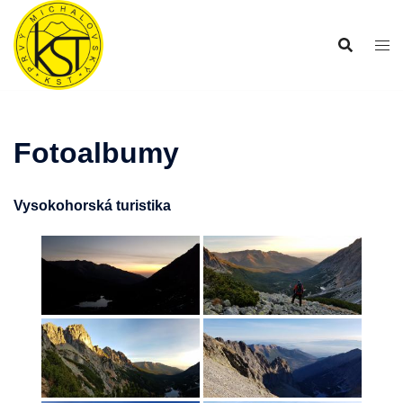
Preskočiť
na
obsah
Fotoalbumy
Vysokohorská turistika