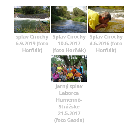
splav Cirochy
Splav Cirochy
Splav Cirochy
6.9.2019 (foto
10.6.2017
4.6.2016 (foto
Horňák)
(foto Horňák)
Horňák)
Jarný splav
Laborca
Humenné-
Strážske
21.5.2017
(foto Gazda)