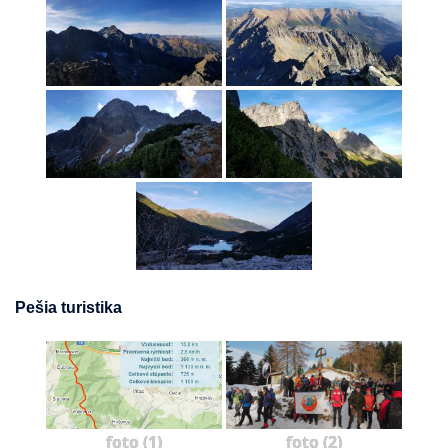
Pešia turistika
foto (1)
foto (2)