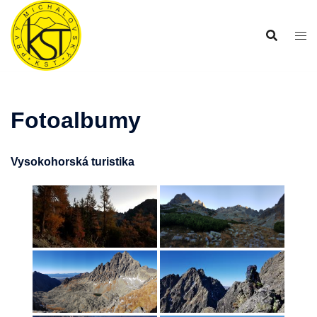
Preskočiť
na
obsah
Fotoalbumy
Vysokohorská turistika