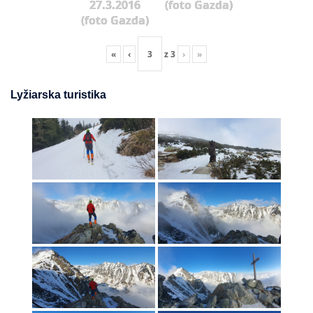
27.3.2016
(foto Gazda)
(foto Gazda)
«
‹
z
3
›
»
Lyžiarska turistika