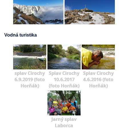
Vodná turistika
splav Cirochy
Splav Cirochy
Splav Cirochy
6.9.2019 (foto
10.6.2017
4.6.2016 (foto
Horňák)
(foto Horňák)
Horňák)
Jarný splav
Laborca