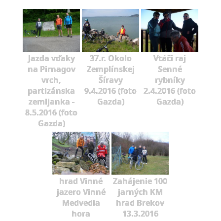
Jazda vďaky
37.r. Okolo
Vtáči raj
na Pirnagov
Zemplínskej
Senné
vrch,
Šíravy
rybníky
partizánska
9.4.2016 (foto
2.4.2016 (foto
zemljanka -
Gazda)
Gazda)
8.5.2016 (foto
Gazda)
hrad Vinné
Zahájenie 100
jazero Vinné
jarných KM
Medvedia
hrad Brekov
hora
13.3.2016