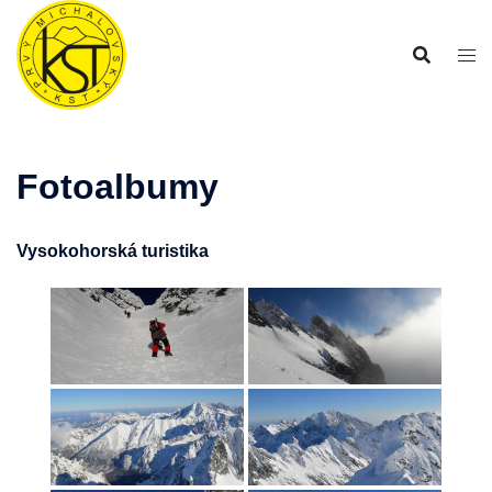
Preskočiť
na
obsah
Fotoalbumy
Vysokohorská turistika