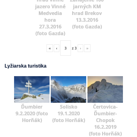
jazero Vinné
jarných KM
Medvedia
hrad Brekov
hora
13.3.2016
27.3.2016
(foto Gazda)
(foto Gazda)
«
‹
z
3
›
»
Lyžiarska turistika
Ďumbier
Solisko
Čertovica-
9.2.2020 (foto
19.1.2020
Ďumbier-
Horňák)
(foto Horňák)
Chopok
16.2.2019
(foto Horňák)