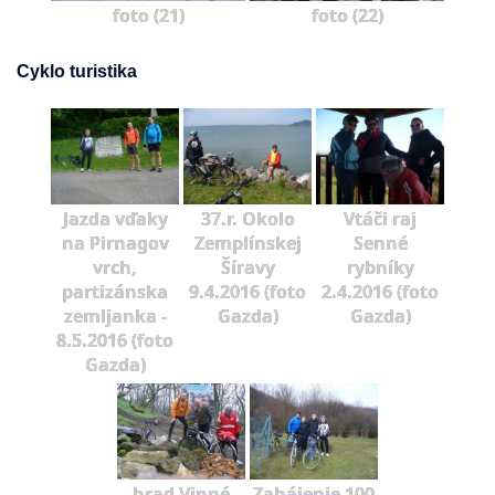
foto (21)
foto (22)
Cyklo turistika
Jazda vďaky
37.r. Okolo
Vtáči raj
na Pirnagov
Zemplínskej
Senné
vrch,
Šíravy
rybníky
partizánska
9.4.2016 (foto
2.4.2016 (foto
zemljanka -
Gazda)
Gazda)
8.5.2016 (foto
Gazda)
hrad Vinné
Zahájenie 100