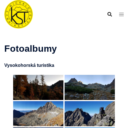
Preskočiť
na
obsah
Fotoalbumy
Vysokohorská turistika