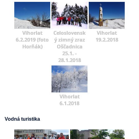
Vihorlat
Celoslovensk
Vihorlat
6.2.2019 (foto
ý zimný zraz
19.2.2018
Horňák)
Oščadnica
25.1. -
28.1.2018
Vihorlat
6.1.2018
Vodná turistika