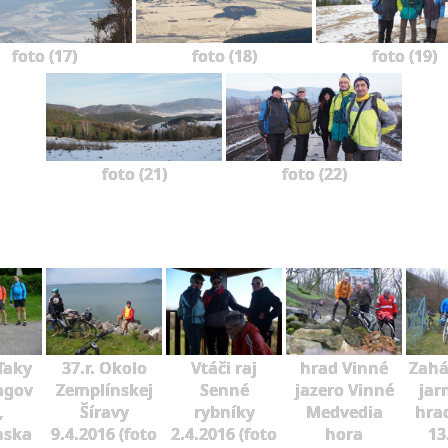
foto (17)
foto (18)
foto (19)
foto (21)
foto (22)
ďaky
37.r. Okolo
Vtáči raj
hrad Vinné
Zahá
agov
Zemplínskej
Senné
jazero Vinné
jar
,
Šíravy
rybníky
Medvedia
hra
nska
9.4.2016 (foto
2.4.2016 (foto
hora
13