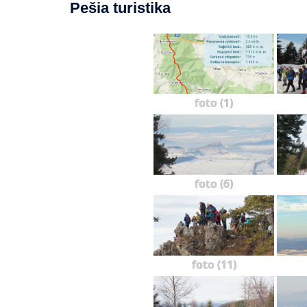
Pešia turistika
foto (1)
foto (6)
foto (11)