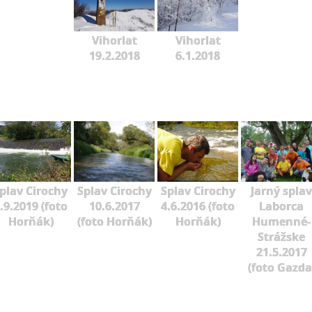
Vihorlat
Vihorlat
19.2.2018
6.1.2018
plav Cirochy
Splav Cirochy
Splav Cirochy
Jarný splav
.9.2019 (foto
10.6.2017
4.6.2016 (foto
Laborca
Horňák)
(foto Horňák)
Horňák)
Humenné-
Strážske
21.5.2017
(foto Gazda