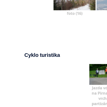
foto (16)
Cyklo turistika
Jazda v
na Pirn
vrch
partizá