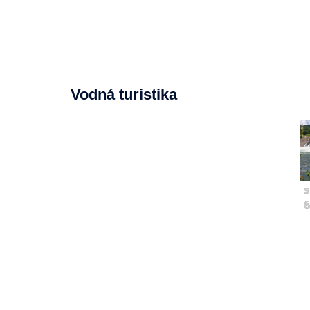
Vodná turistika
s
6