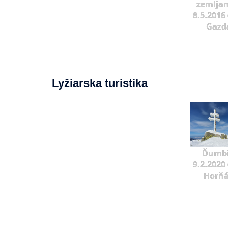
zemljan
8.5.2016 
Gazd
Lyžiarska turistika
Ďumbi
9.2.2020 
Horňá