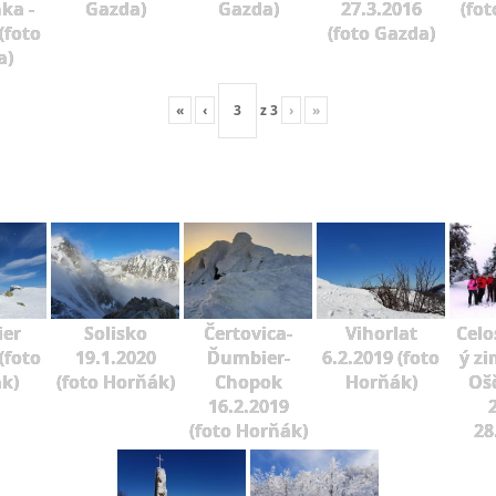
ka -
Gazda)
Gazda)
27.3.2016
(fot
(foto
(foto Gazda)
a)
«
‹
z
3
›
»
er
Solisko
Čertovica-
Vihorlat
Celo
(foto
19.1.2020
Ďumbier-
6.2.2019 (foto
ý zi
k)
(foto Horňák)
Chopok
Horňák)
Oš
16.2.2019
2
(foto Horňák)
28