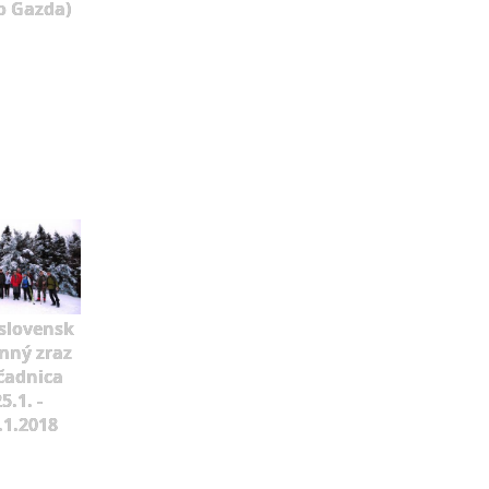
o Gazda)
slovensk
mný zraz
čadnica
5.1. -
.1.2018