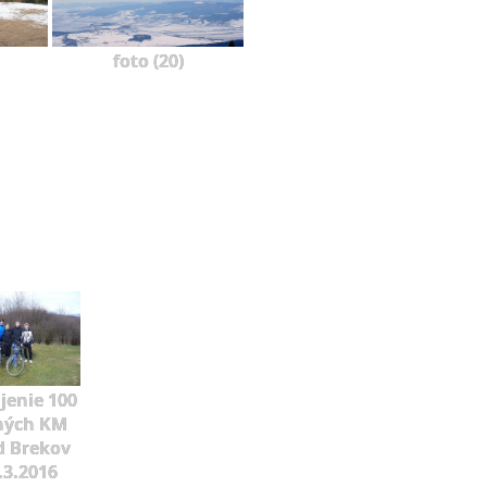
foto (20)
jenie 100
ných KM
d Brekov
.3.2016