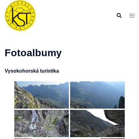
Preskočiť
na
obsah
Fotoalbumy
Vysokohorská turistika