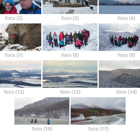
foto (2)
foto (3)
foto (4)
foto (7)
foto (8)
foto (9)
foto (12)
foto (13)
foto (14)
foto (16)
foto (17)