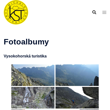
Preskočiť
na
obsah
Fotoalbumy
Vysokohorská turistika