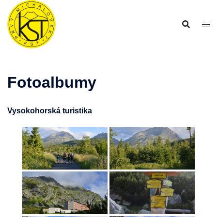
Preskočiť
na
obsah
Fotoalbumy
Vysokohorská turistika