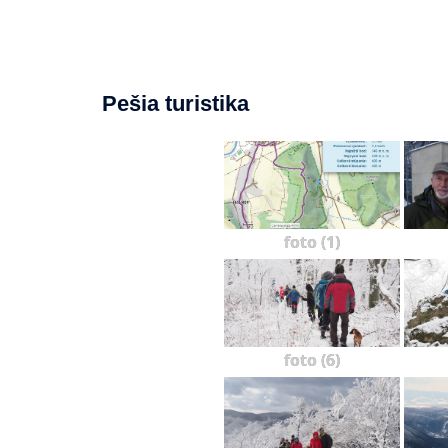
Pešia turistika
foto (1)
foto (6)