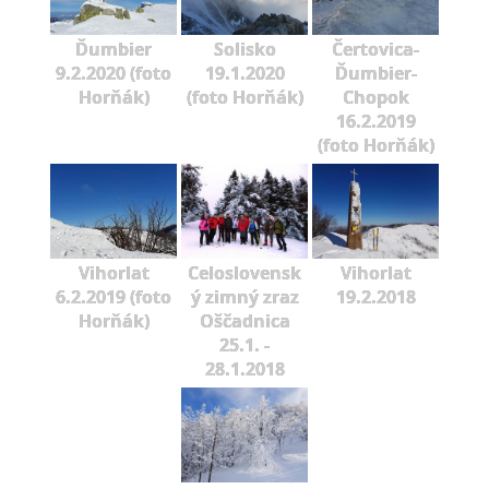
Ďumbier
Solisko
Čertovica-
9.2.2020 (foto
19.1.2020
Ďumbier-
Horňák)
(foto Horňák)
Chopok
16.2.2019
(foto Horňák)
Vihorlat
Celoslovensk
Vihorlat
6.2.2019 (foto
ý zimný zraz
19.2.2018
Horňák)
Oščadnica
25.1. -
28.1.2018