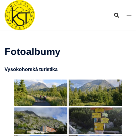
Preskočiť
na
obsah
Fotoalbumy
Vysokohorská turistika