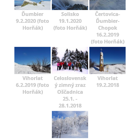
Ďumbier
Solisko
Čertovica-
9.2.2020 (foto
19.1.2020
Ďumbier-
Horňák)
(foto Horňák)
Chopok
16.2.2019
(foto Horňák)
Vihorlat
Celoslovensk
Vihorlat
6.2.2019 (foto
ý zimný zraz
19.2.2018
Horňák)
Oščadnica
25.1. -
28.1.2018