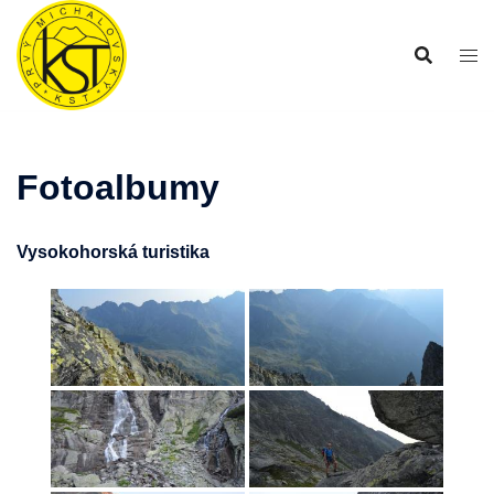
Preskočiť
na
obsah
Fotoalbumy
Vysokohorská turistika