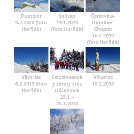
Ďumbier
Solisko
Čertovica-
9.2.2020 (foto
19.1.2020
Ďumbier-
Horňák)
(foto Horňák)
Chopok
16.2.2019
(foto Horňák)
Vihorlat
Celoslovensk
Vihorlat
6.2.2019 (foto
ý zimný zraz
19.2.2018
Horňák)
Oščadnica
25.1. -
28.1.2018