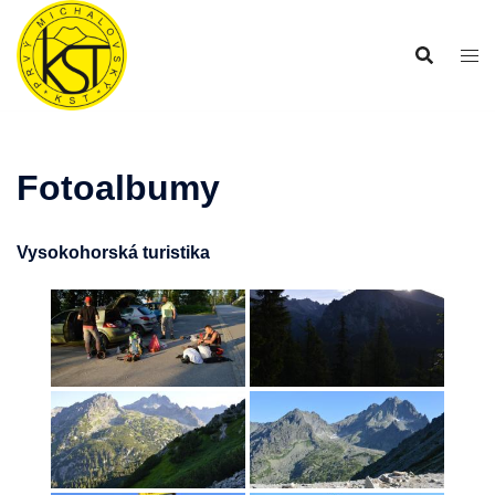
Preskočiť
na
obsah
Fotoalbumy
Vysokohorská turistika