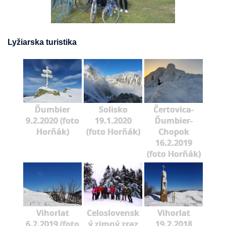
Lyžiarska turistika
Ďumbier
Solisko
Čertovica-
9.2.2020 (foto
19.1.2020
Ďumbier-
Horňák)
(foto Horňák)
Chopok
16.2.2019
(foto Horňák)
Vihorlat
Celoslovensk
Vihorlat
6.2.2019 (foto
ý zimný zraz
19.2.2018