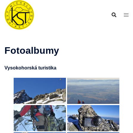
Preskočiť
na
obsah
Fotoalbumy
Vysokohorská turistika