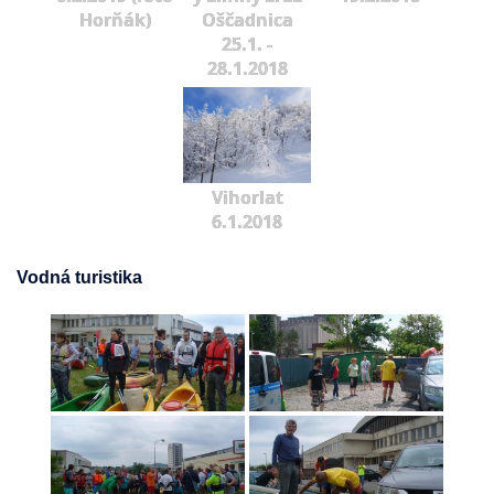
Horňák)
Oščadnica
25.1. -
28.1.2018
Vihorlat
6.1.2018
Vodná turistika