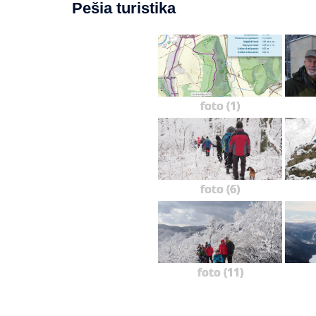
Pešia turistika
foto (1)
foto (6)
foto (11)