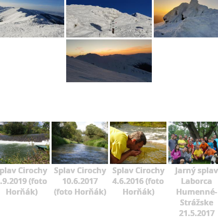
plav Cirochy
Splav Cirochy
Splav Cirochy
Jarný splav
.9.2019 (foto
10.6.2017
4.6.2016 (foto
Laborca
Horňák)
(foto Horňák)
Horňák)
Humenné-
Strážske
21.5.2017