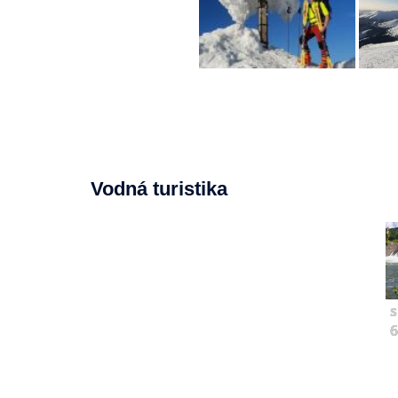
Vodná turistika
s
6