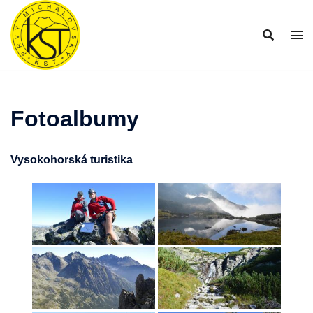
Preskočiť
na
obsah
Fotoalbumy
Vysokohorská turistika