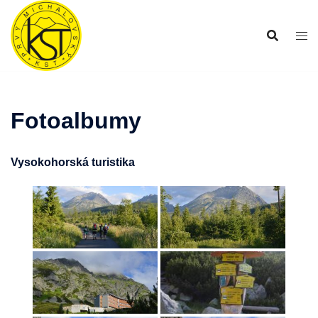
Preskočiť
na
obsah
Fotoalbumy
Vysokohorská turistika