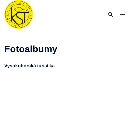
Preskočiť
na
obsah
Fotoalbumy
Vysokohorská turistika