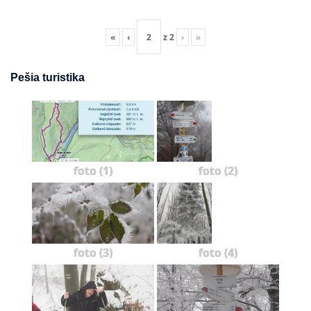
«
‹
z
2
›
»
Pešia turistika
foto (1)
foto (2)
foto (3)
foto (4)