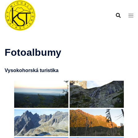
Preskočiť
na
obsah
Fotoalbumy
Vysokohorská turistika