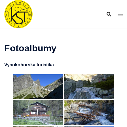
Preskočiť
na
obsah
Fotoalbumy
Vysokohorská turistika