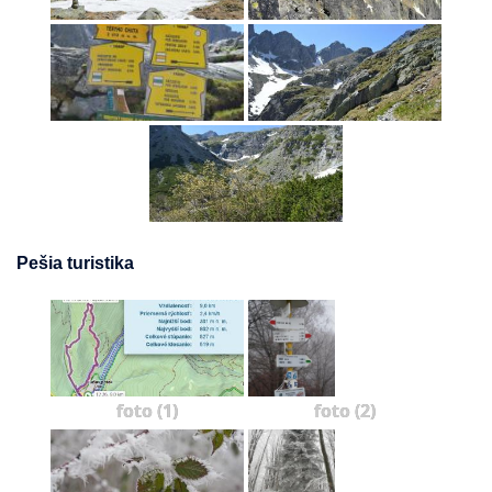
Pešia turistika
foto (1)
foto (2)