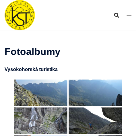
Preskočiť
na
obsah
Fotoalbumy
Vysokohorská turistika