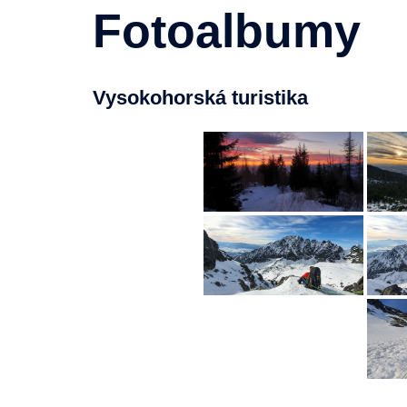
Fotoalbumy
Vysokohorská turistika