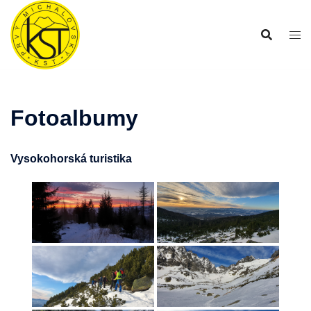
Preskočiť
na
obsah
Fotoalbumy
Vysokohorská turistika