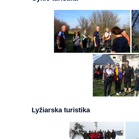
Lyžiarska turistika