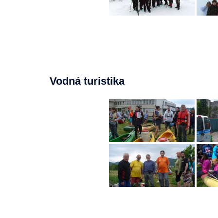
Vodná turistika