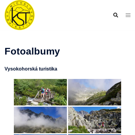
Preskočiť
na
obsah
Fotoalbumy
Vysokohorská turistika