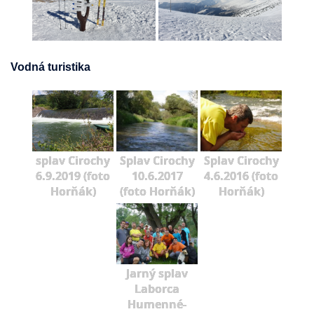
Vodná turistika
splav Cirochy
Splav Cirochy
Splav Cirochy
6.9.2019 (foto
10.6.2017
4.6.2016 (foto
Horňák)
(foto Horňák)
Horňák)
Jarný splav
Laborca
Humenné-