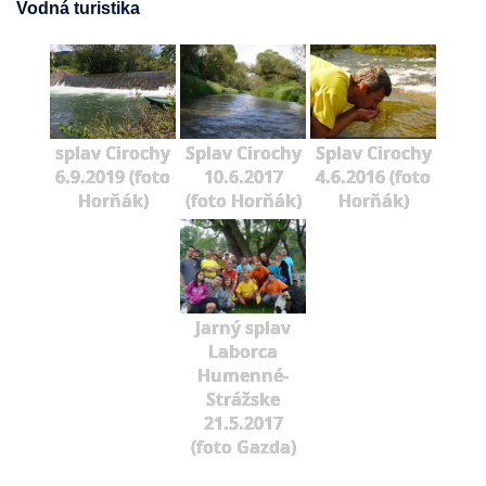
Vodná turistika
splav Cirochy
Splav Cirochy
Splav Cirochy
6.9.2019 (foto
10.6.2017
4.6.2016 (foto
Horňák)
(foto Horňák)
Horňák)
Jarný splav
Laborca
Humenné-
Strážske
21.5.2017
(foto Gazda)