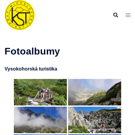
Preskočiť
na
obsah
Fotoalbumy
Vysokohorská turistika