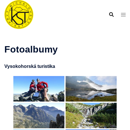
Preskočiť
na
obsah
Fotoalbumy
Vysokohorská turistika