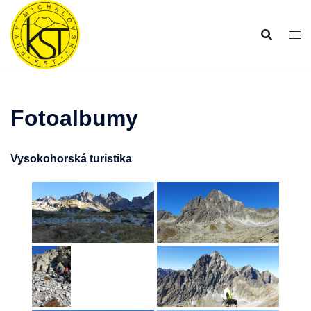
Preskočiť
na
obsah
Fotoalbumy
Vysokohorská turistika