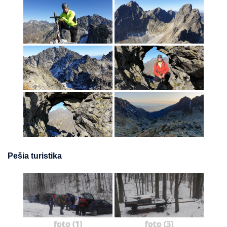
Pešia turistika
foto (1)
foto (3)