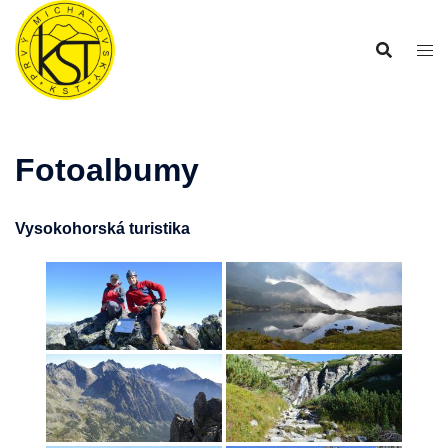
Preskočiť
na
obsah
Fotoalbumy
Vysokohorská turistika