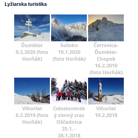
Lyžiarska turistika
Ďumbier
Solisko
Čertovica-
9.2.2020 (foto
19.1.2020
Ďumbier-
Horňák)
(foto Horňák)
Chopok
16.2.2019
(foto Horňák)
Vihorlat
Celoslovensk
Vihorlat
6.2.2019 (foto
ý zimný zraz
19.2.2018
Horňák)
Oščadnica
25.1. -
28.1.2018