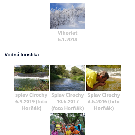
Vihorlat
6.1.2018
Vodná turistika
splav Cirochy
Splav Cirochy
Splav Cirochy
6.9.2019 (foto
10.6.2017
4.6.2016 (foto
Horňák)
(foto Horňák)
Horňák)